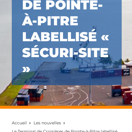
DE POINTE-
À-PITRE
LABELLISÉ «
SÉCURI-SITE
»
Accueil
Les nouvelles
Le Terminal de Croisières de Pointe-à-Pitre labellisé