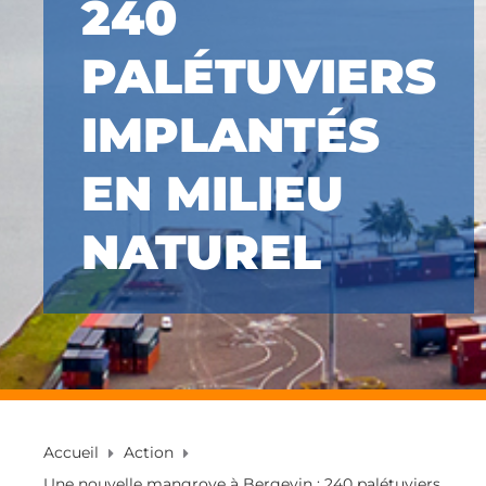
240
PALÉTUVIERS
IMPLANTÉS
EN MILIEU
NATUREL
Accueil
Action
Une nouvelle mangrove à Bergevin : 240 palétuviers