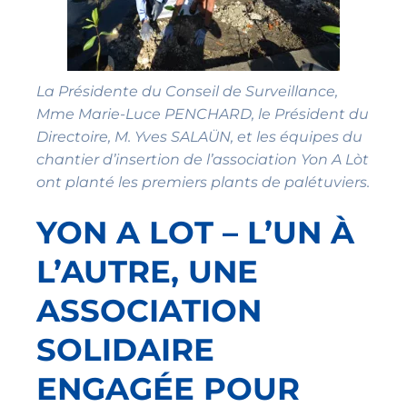
La Présidente du Conseil de Surveillance,
Mme Marie-Luce PENCHARD, le Président du
Directoire, M. Yves SALAÜN, et les équipes du
chantier d’insertion de l’association Yon A Lòt
ont planté les premiers plants de palétuviers.
YON A LOT – L’UN À
L’AUTRE, UNE
ASSOCIATION
SOLIDAIRE
ENGAGÉE POUR