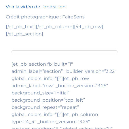
Voir la vidéo de l’opération
Crédit photographique : FaireSens
[/et_pb_text][/et_pb_column][/et_pb_row]
[/et_pb_section]
[et_pb_section fb_built=”1″
admin_label=”section” _builder_version=”3.22″
global_colors_info=”{}”][et_pb_row
admin_label=”row” _builder_version=”3.25″
background_size=”initial”
background_position=”top_left”
background_repeat=”repeat”
global_colors_info=”{}”][et_pb_column
type=”4_4″ _builder_version=”3.25″
custom_padding=”|||” global_colors_info=”{}”