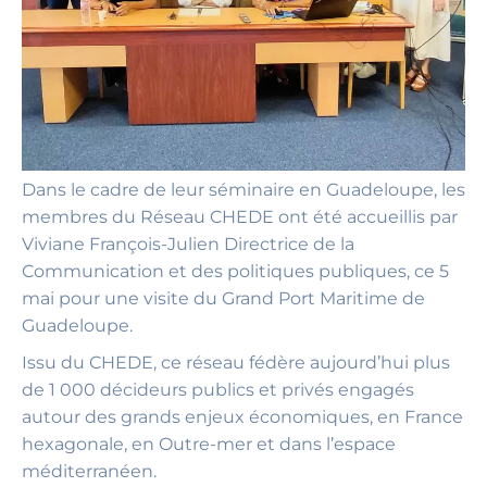
Dans le cadre de leur séminaire en Guadeloupe, les
membres du Réseau CHEDE ont été accueillis par
Viviane François-Julien Directrice de la
Communication et des politiques publiques, ce 5
mai pour une visite du Grand Port Maritime de
Guadeloupe.
Issu du CHEDE, ce réseau fédère aujourd’hui plus
de 1 000 décideurs publics et privés engagés
autour des grands enjeux économiques, en France
hexagonale, en Outre-mer et dans l’espace
méditerranéen.