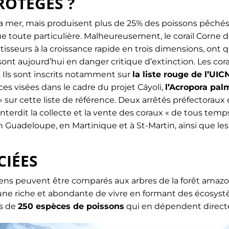
ROTÉGÉS ?
la mer, mais produisent plus de 25% des poissons pêchés 
oute particulière. Malheureusement, le corail Corne de ce
tisseurs à la croissance rapide en trois dimensions, ont
nt aujourd’hui en danger critique d’extinction.
Les cora
Ils sont inscrits notamment sur
la liste rouge de l’UIC
es visées dans le cadre du projet Cáyoli,
l’Acropora palm
 sur cette liste de référence.
Deux arrêtés préfectoraux 
nterdit la collecte et la vente des coraux « de tous temps e
en Guadeloupe, en Martinique et à St-Martin, ainsi que le
CIÉES
alliens peuvent être comparés aux arbres de la forêt amaz
une riche et abondante de vivre en formant des écosys
s de
250 espèces de poissons
qui en dépendent direct