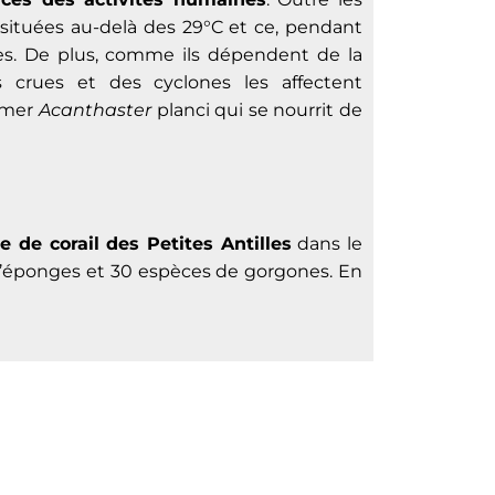
situées au-delà des 29°C et ce, pendant
es. De plus, comme ils dépendent de la
 crues et des cyclones les affectent
e mer
Acanthaster
planci qui se nourrit de
e de corail des Petites Antilles
dans le
d’éponges et 30 espèces de gorgones. En