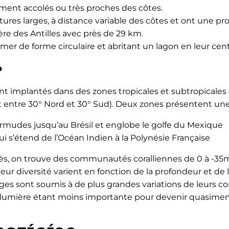
ment accolés ou très proches des côtes.
tures larges, à distance variable des côtes et ont une pr
ère des Antilles avec près de 29 km.
mer de forme circulaire et abritant un lagon en leur cent
?
sont implantés dans des zones tropicales et subtropicales
 entre 30° Nord et 30° Sud).
Deux zones présentent une
ermudes jusqu’au Brésil et englobe le golfe du Mexique
qui s’étend de l’Océan Indien à la Polynésie Française
rès, on trouve des communautés coralliennes de 0 à 
ur diversité varient en fonction de la profondeur et de leu
vages sont soumis à de plus grandes variations de leurs 
 la lumière étant moins importante pour devenir quasimen