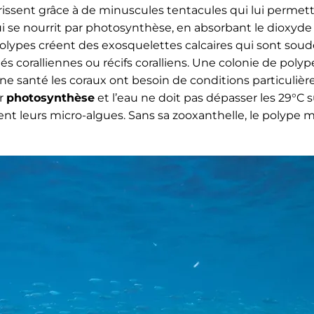
issent grâce à de minuscules tentacules qui lui permet
ui se nourrit par photosynthèse, en absorbant le dioxyde
polypes créent des exosquelettes calcaires qui sont soud
 coralliennes ou récifs coralliens. Une colonie de pol
e santé les coraux ont besoin de conditions particulières
ur
photosynthèse
et l’eau ne doit pas dépasser les 29°C 
sent leurs micro-algues. Sans sa zooxanthelle, le polype m