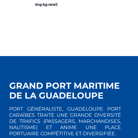
A
N
img-bg-new3
T
E
I
M
E
O
N
N
T
D
E
GRAND PORT MARITIME
V
DE LA GUADELOUPE
U
PORT GÉNÉRALISTE, GUADELOUPE PORT
CARAÏBES TRAITE UNE GRANDE DIVERSITÉ
E
DE TRAFICS (PASSAGERS, MARCHANDISES,
NAUTISME) ET ANIME UNE PLACE
S
PORTUAIRE COMPÉTITIVE ET DIVERSIFIÉE.