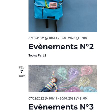
C
n
I
e
O
H
z
N
u
E
n
D
e
E
07/02/2022 @ 10h41
-
02/08/2023 @ 8h00
E
d
Evènements N°2
T
a
V
t
Tools: Part 2
N
U
e
.
FÉV
A
E
7
2022
S
V
É
I
V
07/02/2022 @ 10h41
-
30/07/2023 @ 8h00
G
Evènements N°3
È