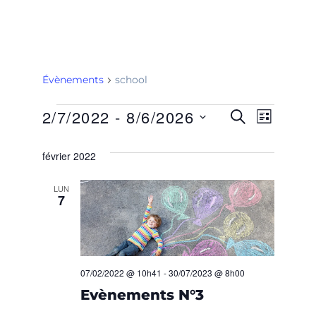
Évènements
school
2/7/2022
 - 
8/6/2026
R
N
R
L
E
I
S
A
C
E
S
é
février 2022
H
T
V
E
l
C
E
R
e
LUN
I
C
7
H
c
H
G
E
t
E
i
A
o
R
T
07/02/2022 @ 10h41
-
30/07/2023 @ 8h00
n
Evènements N°3
C
n
I
e