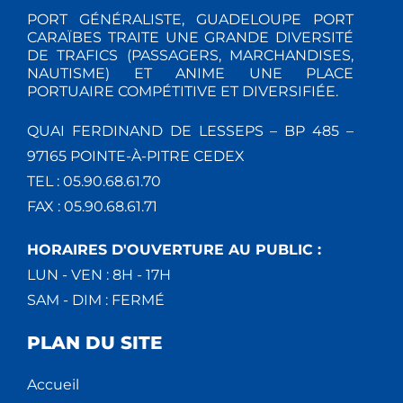
V
PORT GÉNÉRALISTE, GUADELOUPE PORT
CARAÏBES TRAITE UNE GRANDE DIVERSITÉ
DE TRAFICS (PASSAGERS, MARCHANDISES,
È
NAUTISME) ET ANIME UNE PLACE
PORTUAIRE COMPÉTITIVE ET DIVERSIFIÉE.
N
QUAI FERDINAND DE LESSEPS – BP 485 –
E
97165 POINTE-À-PITRE CEDEX
M
TEL : 05.90.68.61.70
FAX : 05.90.68.61.71
E
N
HORAIRES D'OUVERTURE AU PUBLIC :
LUN - VEN : 8H - 17H
T
SAM - DIM : FERMÉ
S
PLAN DU SITE
Accueil