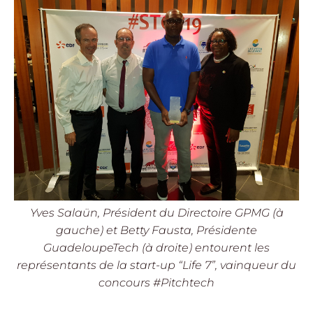
Yves Salaün, Président du Directoire GPMG (à
gauche) et Betty Fausta, Présidente
GuadeloupeTech (à droite) entourent les
représentants de la start-up “Life 7”, vainqueur du
concours #Pitchtech