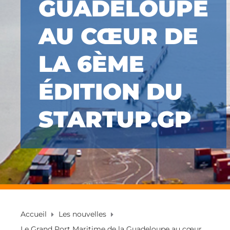
GUADELOUPE
AU CŒUR DE
LA 6ÈME
ÉDITION DU
STARTUP.GP
Accueil
Les nouvelles
Le Grand Port Maritime de la Guadeloupe au cœur