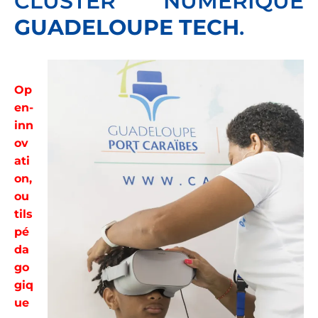
CLUSTER NUMÉRIQUE
GUADELOUPE TECH
.
Op
en-
inn
ov
ati
on,
ou
tils
pé
da
go
giq
ue