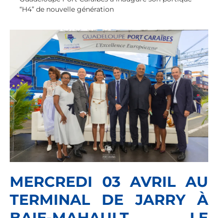
“H4” de nouvelle génération
MERCREDI 03 AVRIL AU
TERMINAL DE JARRY À
BAIE-MAHAULT, LE