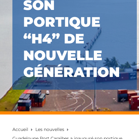
SON
PORTIQUE
“H4” DE
NOUVELLE
GÉNÉRATION
Accueil
Les nouvelles
Guadeloupe Port Caraïbes a inauguré son portique