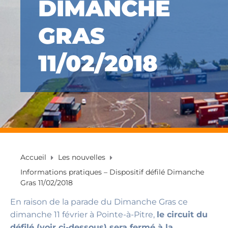
DIMANCHE
GRAS
11/02/2018
Accueil
Les nouvelles
Informations pratiques – Dispositif défilé Dimanche
Gras 11/02/2018
En raison de la parade du Dimanche Gras ce
dimanche 11 février à Pointe-à-Pitre,
le circuit du
défilé (voir ci-dessous) sera fermé à la