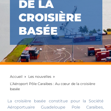
DE LA
CROISIÈRE
BASÉE
Accueil
Les nouvelles
L’Aéroport Pôle Caraïbes : Au cœur de la croisière
basée
La croisière basée constitue pour la Société
Aéroportuaire Guadeloupe Pole Caraïbes,