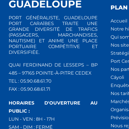
GUADELOUPE
PLAN 
PORT GÉNÉRALISTE, GUADELOUPE
Accueil
PORT CARAÏBES TRAITE UNE
Notre hi
GRANDE DIVERSITÉ DE TRAFICS
(PASSAGERS, MARCHANDISES,
Qui so
NAUTISME) ET ANIME UNE PLACE
Nos site
PORTUAIRE COMPÉTITIVE ET
DIVERSIFIÉE.
Stratég
Port Ce
QUAI FERDINAND DE LESSEPS – BP
Nos par
485 – 97165 POINTE-À-PITRE CEDEX
Cáyoli
TEL : 05.90.68.61.70
Enquêt
FAX : 05.90.68.61.71
Nos tari
Marchés
HORAIRES D'OUVERTURE AU
Organis
PUBLIC :
Prévisio
LUN - VEN : 8H - 17H
Nous re
SAM - DIM : FERMÉ