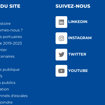
DU SITE
SUIVEZ-NOUS
LINKEDIN
stoire
mmes-nous ?
s portuaires
INSTAGRAM
ie 2019-2023
nter
TWITTER
tenaires
e publique
YOUTUBE
fs
 publics
ation
nnels d'escales
joindre