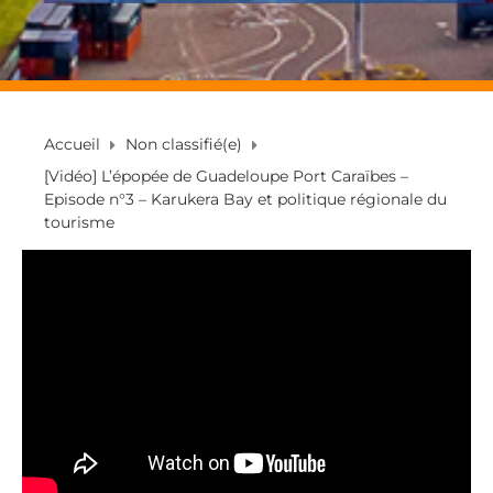
Accueil
Non classifié(e)
[Vidéo] L’épopée de Guadeloupe Port Caraïbes –
Episode n°3 – Karukera Bay et politique régionale du
tourisme