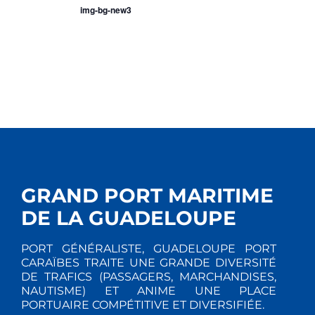
A
N
img-bg-new3
T
E
I
M
E
O
N
N
T
D
E
GRAND PORT MARITIME
V
DE LA GUADELOUPE
U
PORT GÉNÉRALISTE, GUADELOUPE PORT
CARAÏBES TRAITE UNE GRANDE DIVERSITÉ
E
DE TRAFICS (PASSAGERS, MARCHANDISES,
NAUTISME) ET ANIME UNE PLACE
S
PORTUAIRE COMPÉTITIVE ET DIVERSIFIÉE.