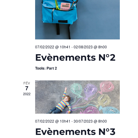
C
n
I
e
O
H
z
N
u
E
n
D
e
E
07/02/2022 @ 10h41
-
02/08/2023 @ 8h00
E
d
Evènements N°2
T
a
V
t
Tools: Part 2
N
U
e
.
FÉV
A
E
7
2022
S
V
É
I
V
07/02/2022 @ 10h41
-
30/07/2023 @ 8h00
G
Evènements N°3
È