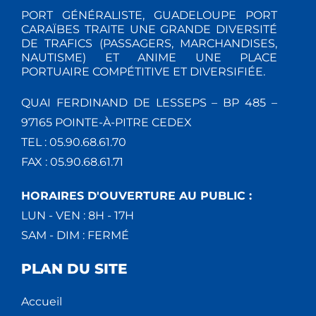
V
PORT GÉNÉRALISTE, GUADELOUPE PORT
CARAÏBES TRAITE UNE GRANDE DIVERSITÉ
DE TRAFICS (PASSAGERS, MARCHANDISES,
È
NAUTISME) ET ANIME UNE PLACE
PORTUAIRE COMPÉTITIVE ET DIVERSIFIÉE.
N
QUAI FERDINAND DE LESSEPS – BP 485 –
E
97165 POINTE-À-PITRE CEDEX
M
TEL : 05.90.68.61.70
FAX : 05.90.68.61.71
E
N
HORAIRES D'OUVERTURE AU PUBLIC :
LUN - VEN : 8H - 17H
T
SAM - DIM : FERMÉ
S
PLAN DU SITE
Accueil