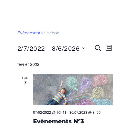
Évènements
school
2/7/2022
 - 
8/6/2026
R
N
R
L
E
I
S
A
C
E
S
é
février 2022
H
T
V
E
l
C
E
R
e
LUN
I
C
7
H
c
H
G
E
t
E
i
A
o
R
T
07/02/2022 @ 10h41
-
30/07/2023 @ 8h00
n
Evènements N°3
C
n
I
e