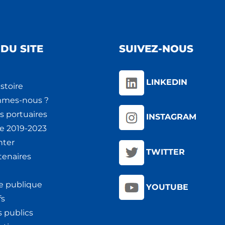
DU SITE
SUIVEZ-NOUS
LINKEDIN
stoire
mmes-nous ?
s portuaires
INSTAGRAM
ie 2019-2023
nter
TWITTER
tenaires
e publique
YOUTUBE
fs
 publics