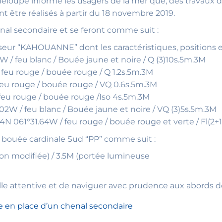
deloupe informe les usagers de la mer que, des travaux d
 être réalisés à partir du 18 novembre 2019.
nal secondaire et se feront comme suit :
iseur “KAHOUANNE” dont les caractéristiques, positions et
28W / feu blanc / Bouée jaune et noire / Q (3)10s.5m.3M
/ feu rouge / bouée rouge / Q 1.2s.5m.3M
/ feu rouge / bouée rouge / VQ 0.6s.5m.3M
/ feu rouge / bouée rouge /Iso 4s.5m.3M
2.02W / feu blanc / Bouée jaune et noire / VQ (3)5s.5m.3M
.54N 061°31.64W / feu rouge / bouée rouge et verte / Fl(2+
la bouée cardinale Sud “PP” comme suit :
tion modifiée) / 3.5M (portée lumineuse
lle attentive et de naviguer avec prudence aux abords d
se en place d’un chenal secondaire