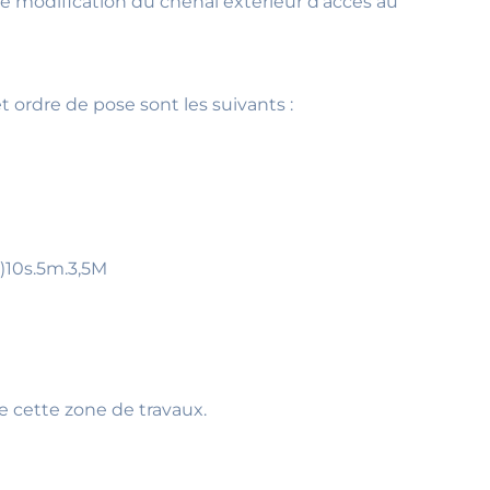
e modification du chenal extérieur d’accès au
 ordre de pose sont les suivants :
1)10s.5m.3,5M
e cette zone de travaux.