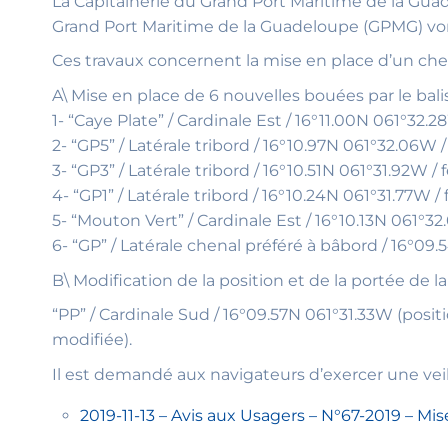
La Capitainerie du Grand Port Maritime de la Gua
Grand Port Maritime de la Guadeloupe (GPMG) vont
Ces travaux concernent la mise en place d’un che
A\ Mise en place de 6 nouvelles bouées par le bal
1- “Caye Plate” / Cardinale Est / 16°11.00N 061°32.
2- “GP5” / Latérale tribord / 16°10.97N 061°32.06W 
3- “GP3” / Latérale tribord / 16°10.51N 061°31.92W 
4- “GP1” / Latérale tribord / 16°10.24N 061°31.77W 
5- “Mouton Vert” / Cardinale Est / 16°10.13N 061°3
6- “GP” / Latérale chenal préféré à bâbord / 16°09
B\ Modification de la position et de la portée de 
“PP” / Cardinale Sud / 16°09.57N 061°31.33W (posi
modifiée).
Il est demandé aux navigateurs d’exercer une vei
2019-11-13 – Avis aux Usagers – N°67-2019 – Mi