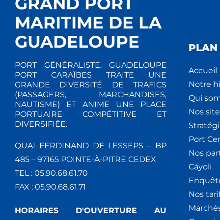
GRAND PORT
MARITIME DE LA
GUADELOUPE
PLAN 
PORT GÉNÉRALISTE, GUADELOUPE
Accueil
PORT CARAÏBES TRAITE UNE
Notre hi
GRANDE DIVERSITÉ DE TRAFICS
(PASSAGERS, MARCHANDISES,
Qui so
NAUTISME) ET ANIME UNE PLACE
Nos site
PORTUAIRE COMPÉTITIVE ET
DIVERSIFIÉE.
Stratég
Port Ce
QUAI FERDINAND DE LESSEPS – BP
Nos par
485 – 97165 POINTE-À-PITRE CEDEX
Cáyoli
TEL : 05.90.68.61.70
Enquêt
FAX : 05.90.68.61.71
Nos tari
Marchés
HORAIRES D'OUVERTURE AU