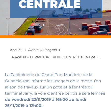
CENTRALE
Accueil
Avis aux usagers
TRAVAUX – FERMETURE VOIE D’ENTRÉE CENTRALE
La Capitainerie du Grand Port Maritime de la
Guadeloupe informe les usagers de la mer qu’en
raison de travaux sur un potelet à l’entrée du
terminal Jarry, la voie d’entrée centrale sera fermée
du vendredi 22/11/2019 à 16h00 au lundi
25/11/2019 à 12h00.