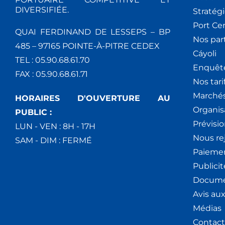
DIVERSIFIÉE.
Stratég
Port Ce
QUAI FERDINAND DE LESSEPS – BP
Nos par
485 – 97165 POINTE-À-PITRE CEDEX
Cáyoli
TEL : 05.90.68.61.70
Enquêt
FAX : 05.90.68.61.71
Nos tari
Marchés
HORAIRES D'OUVERTURE AU
Organis
PUBLIC :
Prévisio
LUN - VEN : 8H - 17H
Nous re
SAM - DIM : FERMÉ
Paiemen
Publici
Docume
Avis au
Médias
Contact