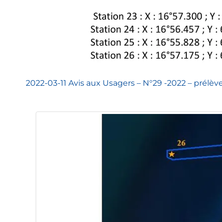
2022-03-11 Avis aux Usagers – N°29 -2022 – prélè