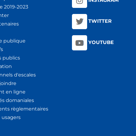
INSTAGRAM
ie 2019-2023
nter
TWITTER
tenaires
e publique
YOUTUBE
fs
 publics
ation
nnels d'escales
joindre
t en ligne
tés domaniales
nts règlementaires
x usagers