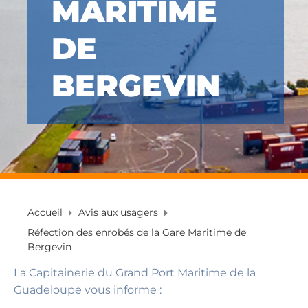
MARITIME
DE
BERGEVIN
Accueil
Avis aux usagers
Réfection des enrobés de la Gare Maritime de
Bergevin
La Capitainerie du Grand Port Maritime de la
Guadeloupe vous informe :