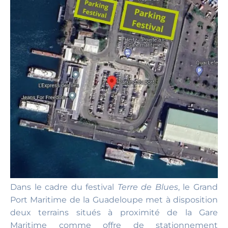
Dans le cadre du festival
Terre de Blues
, le Grand
Port Maritime de la Guadeloupe met à disposition
deux terrains situés à proximité de la Gare
Maritime comme offre de stationnement