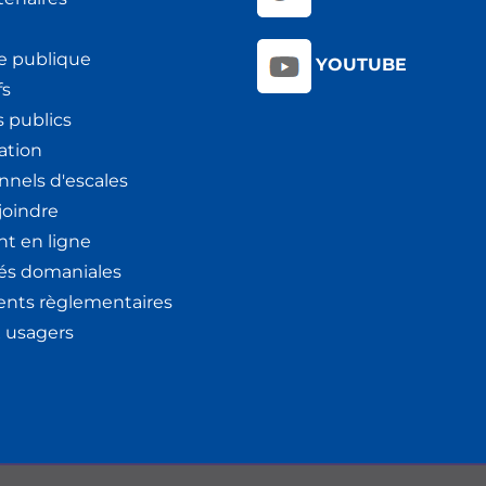
e publique
YOUTUBE
fs
 publics
ation
nnels d'escales
joindre
t en ligne
tés domaniales
nts règlementaires
x usagers