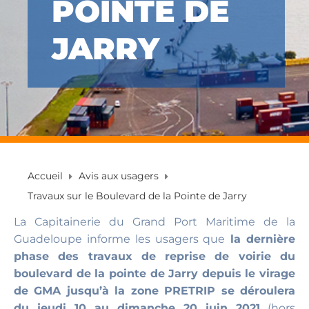
POINTE DE
JARRY
Accueil
Avis aux usagers
Travaux sur le Boulevard de la Pointe de Jarry
La Capitainerie du Grand Port Maritime de la
Guadeloupe informe les usagers que
la dernière
phase des travaux de reprise de voirie du
boulevard de la pointe de Jarry depuis le virage
de GMA jusqu’à la zone PRETRIP se déroulera
du jeudi 10 au dimanche 20 juin 2021
(hors