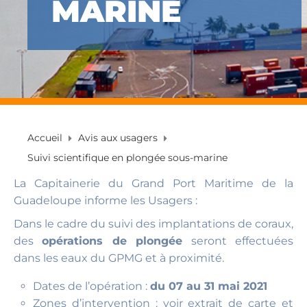
MARINE
Accueil
Avis aux usagers
Suivi scientifique en plongée sous-marine
La Capitainerie du Grand Port Maritime de la
Guadeloupe informe les Usagers :
Dans le cadre du suivi des implantations de coraux,
des
opérations de plongée
seront effectuées
dans les eaux du GPMG et à proximité.
Dates de l’opération :
du 07 au 31 mai 2021
Zones d’intervention : voir extrait de carte et