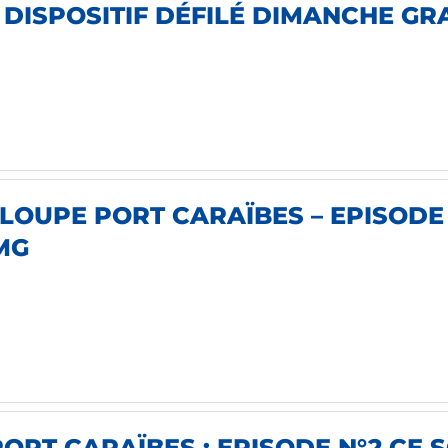
DISPOSITIF DÉFILÉ DIMANCHE GRAS
LOUPE PORT CARAÏBES – EPISODE 
MG
RT CARAÏBES : EPISODE N°2 CE SO