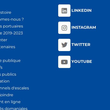
LINKEDIN
stoire
mmes-nous ?
s portuaires
INSTAGRAM
ie 2019-2023
nter
TWITTER
tenaires
e publique
YOUTUBE
fs
 publics
ation
nnels d'escales
joindre
t en ligne
tés domaniales