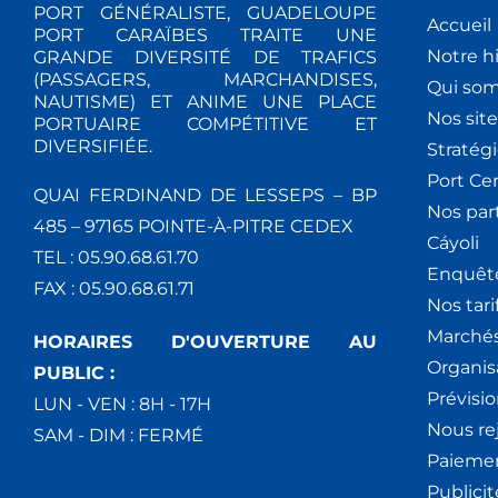
PORT GÉNÉRALISTE, GUADELOUPE
Accueil
PORT CARAÏBES TRAITE UNE
Notre hi
GRANDE DIVERSITÉ DE TRAFICS
(PASSAGERS, MARCHANDISES,
Qui so
NAUTISME) ET ANIME UNE PLACE
Nos site
PORTUAIRE COMPÉTITIVE ET
DIVERSIFIÉE.
Stratég
Port Ce
QUAI FERDINAND DE LESSEPS – BP
Nos par
485 – 97165 POINTE-À-PITRE CEDEX
Cáyoli
TEL : 05.90.68.61.70
Enquêt
FAX : 05.90.68.61.71
Nos tari
Marchés
HORAIRES D'OUVERTURE AU
Organis
PUBLIC :
Prévisio
LUN - VEN : 8H - 17H
Nous re
SAM - DIM : FERMÉ
Paiemen
Publici