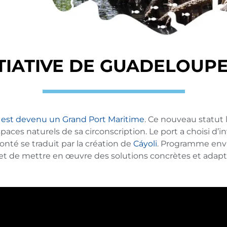
NITIATIVE DE GUADELOUP
 est devenu un Grand Port Maritime
. Ce nouveau statut
ces naturels de sa circonscription. Le port a choisi d’i
onté se traduit par la création de
Cáyoli
.
Programme env
 et de mettre en œuvre des solutions concrètes et adapt