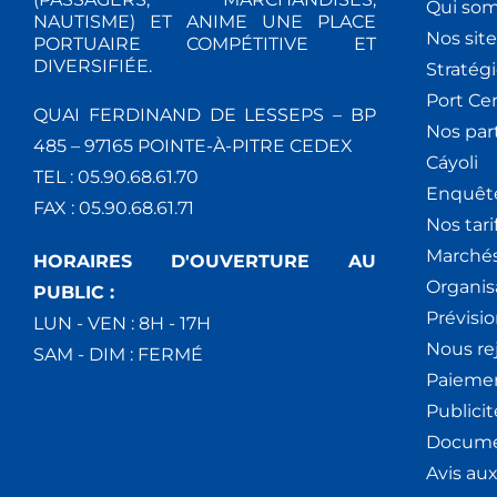
É
Qui so
NAUTISME) ET ANIME UNE PLACE
Nos site
V
PORTUAIRE COMPÉTITIVE ET
DIVERSIFIÉE.
Stratég
È
Port Ce
QUAI FERDINAND DE LESSEPS – BP
Nos par
N
485 – 97165 POINTE-À-PITRE CEDEX
Cáyoli
TEL : 05.90.68.61.70
E
Enquêt
FAX : 05.90.68.61.71
Nos tari
M
Marchés
HORAIRES D'OUVERTURE AU
E
Organis
PUBLIC :
Prévisio
LUN - VEN : 8H - 17H
N
Nous re
SAM - DIM : FERMÉ
T
Paiemen
Publici
S
Docume
Avis au