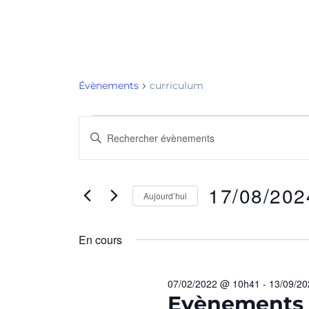
Évènements
curriculum
R
S
a
E
i
C
s
17/08/202
Aujourd’hui
i
H
S
r
é
m
En cours
E
l
o
e
R
t
07/02/2022 @ 10h41
-
13/09/2
c
-
Evènements 
C
t
c