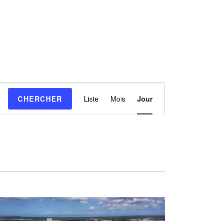
N
CHERCHER
Liste
Mois
Jour
A
V
I
G
A
T
I