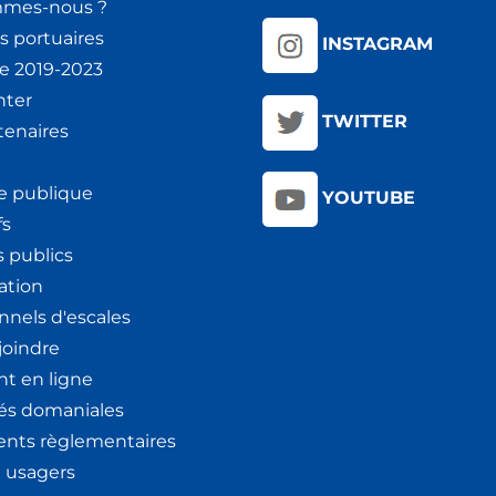
mmes-nous ?
s portuaires
INSTAGRAM
ie 2019-2023
nter
TWITTER
tenaires
e publique
YOUTUBE
fs
 publics
ation
nnels d'escales
joindre
t en ligne
tés domaniales
nts règlementaires
x usagers