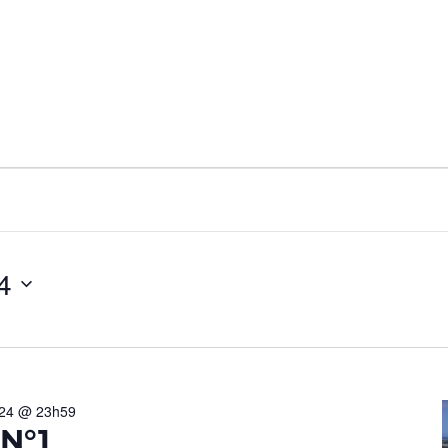
4
024 @ 23h59
N°1