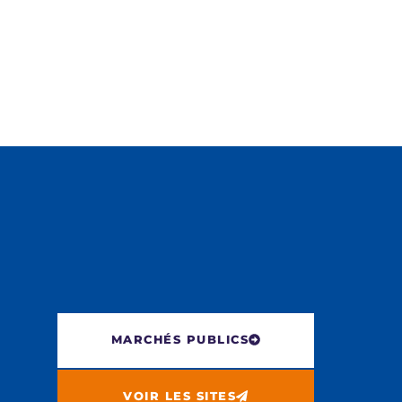
E
M
E
N
T
MARCHÉS PUBLICS
VOIR LES SITES