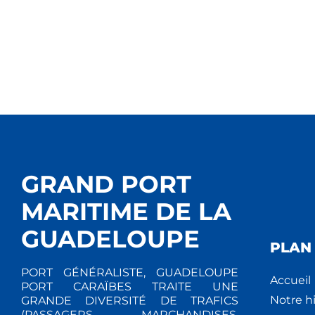
T
m
e
I
n
t
O
s
N
p
a
D
r
m
E
o
GRAND PORT
V
t
MARITIME DE LA
-
U
c
GUADELOUPE
l
PLAN 
E
é
PORT GÉNÉRALISTE, GUADELOUPE
.
Accueil
S
PORT CARAÏBES TRAITE UNE
Notre hi
GRANDE DIVERSITÉ DE TRAFICS
(PASSAGERS, MARCHANDISES,