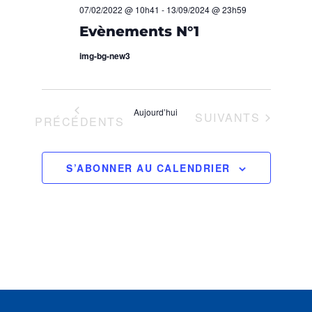
O
H
07/02/2022 @ 10h41
-
13/09/2024 @ 23h59
z
Evènements N°1
N
u
E
n
img-bg-new3
D
e
E
E
d
T
a
V
Aujourd’hui
ÉVÈNEMENTS
SUIVANTS
t
ÉVÈNEMENTS
PRÉCÉDENTS
N
U
e
.
A
E
S’ABONNER AU CALENDRIER
S
V
É
I
V
G
È
A
N