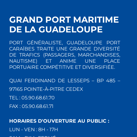
T
E
I
M
GRAND PORT MARITIME
E
O
DE LA GUADELOUPE
N
N
PORT GÉNÉRALISTE, GUADELOUPE PORT
T
CARAÏBES TRAITE UNE GRANDE DIVERSITÉ
D
DE TRAFICS (PASSAGERS, MARCHANDISES,
NAUTISME) ET ANIME UNE PLACE
E
PORTUAIRE COMPÉTITIVE ET DIVERSIFIÉE.
V
QUAI FERDINAND DE LESSEPS – BP 485 –
97165 POINTE-À-PITRE CEDEX
U
TEL : 05.90.68.61.70
E
FAX : 05.90.68.61.71
S
HORAIRES D'OUVERTURE AU PUBLIC :
LUN - VEN : 8H - 17H
É