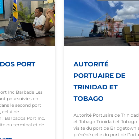
DOS PORT
AUTORITÉ
PORTUAIRE DE
TRINIDAD ET
ort Inc Barbade Les
TOBAGO
sont poursuivies en
dans le second port
, celui de
Autorité Portuaire de Trinidad
: Barbados Port Inc.
et Tobago Trinidad et Tobago 
site du terminal et de
visite du port de Bridgetown 
précédé celle du port de Port 