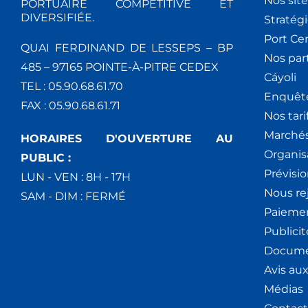
Nos site
PORTUAIRE COMPÉTITIVE ET
DIVERSIFIÉE.
Stratég
Port Ce
QUAI FERDINAND DE LESSEPS – BP
Nos par
485 – 97165 POINTE-À-PITRE CEDEX
Cáyoli
TEL : 05.90.68.61.70
Enquêt
FAX : 05.90.68.61.71
Nos tari
Marchés
HORAIRES D'OUVERTURE AU
Organis
PUBLIC :
Prévisio
LUN - VEN : 8H - 17H
Nous re
SAM - DIM : FERMÉ
Paiemen
Publici
Docume
Avis au
Médias