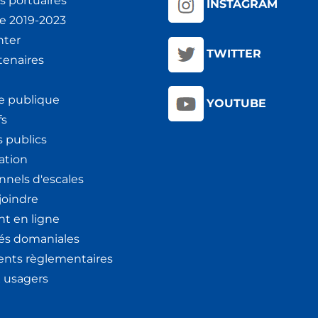
s portuaires
INSTAGRAM
ie 2019-2023
nter
TWITTER
tenaires
e publique
YOUTUBE
fs
 publics
ation
nnels d'escales
joindre
t en ligne
tés domaniales
nts règlementaires
x usagers