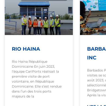
RIO HAINA
BARBA
INC
Rio Haina République
Dominicaine En juin 2023,
Barbados P
l’équipe CariPorts réalisait la
visites se 
première visite de port
août 2023, 
volontaire, en République
sélectionné
Dominicaine. Elle s’est rendue
Bridgetown 
dans l’un des trois ports
Après la vi
majeurs de la