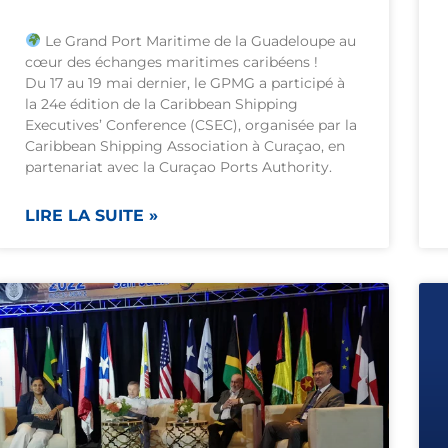
Le Grand Port Maritime de la Guadeloupe au
cœur des échanges maritimes caribéens !
Du 17 au 19 mai dernier, le GPMG a participé à
la 24e édition de la Caribbean Shipping
Executives’ Conference (CSEC), organisée par la
Caribbean Shipping Association à Curaçao, en
partenariat avec la Curaçao Ports Authority.
LIRE LA SUITE »