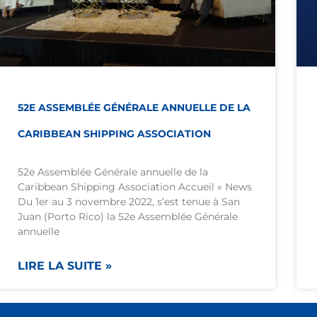
52E ASSEMBLÉE GÉNÉRALE ANNUELLE DE LA
CARIBBEAN SHIPPING ASSOCIATION
52e Assemblée Générale annuelle de la
Caribbean Shipping Association Accueil » News
Du 1er au 3 novembre 2022, s’est tenue à San
Juan (Porto Rico) la 52e Assemblée Générale
annuelle
LIRE LA SUITE »