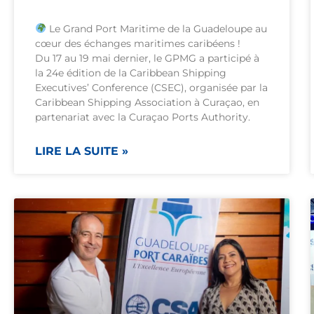
Le Grand Port Maritime de la Guadeloupe au
cœur des échanges maritimes caribéens !
Du 17 au 19 mai dernier, le GPMG a participé à
la 24e édition de la Caribbean Shipping
Executives’ Conference (CSEC), organisée par la
Caribbean Shipping Association à Curaçao, en
partenariat avec la Curaçao Ports Authority.
LIRE LA SUITE »