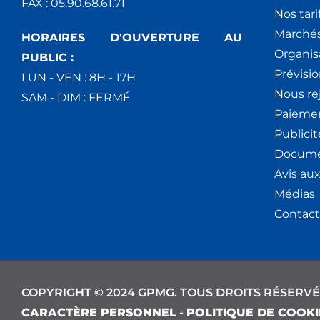
FAX : 05.90.68.61.71
Nos tari
Marchés
HORAIRES D'OUVERTURE AU
Organis
PUBLIC :
Prévisio
LUN - VEN : 8H - 17H
Nous re
SAM - DIM : FERMÉ
Paiemen
Publici
Docume
Avis au
Médias
Contact
COPYRIGHT © 2024 GPMG. TOUS DROITS RÉSERVÉ
CARACTÈRE PERSONNEL
-
POLITIQUE DE COOKI