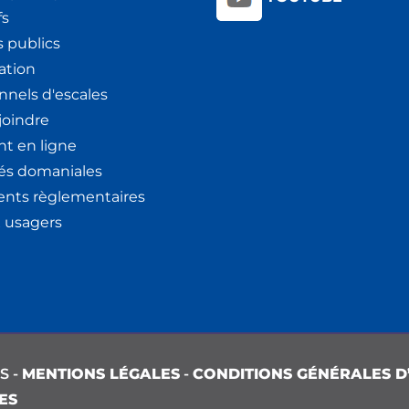
fs
 publics
ation
nnels d'escales
joindre
t en ligne
tés domaniales
nts règlementaires
x usagers
S -
MENTIONS LÉGALES
-
CONDITIONS GÉNÉRALES D’
ES