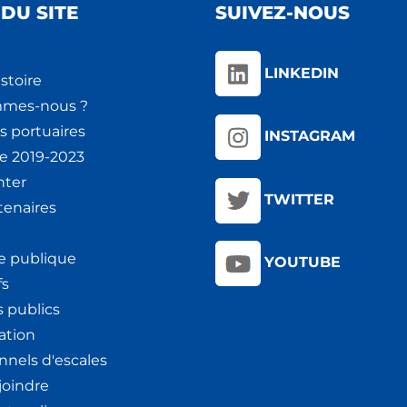
DU SITE
SUIVEZ-NOUS
LINKEDIN
stoire
mmes-nous ?
s portuaires
INSTAGRAM
ie 2019-2023
nter
TWITTER
tenaires
e publique
YOUTUBE
fs
 publics
ation
nnels d'escales
joindre