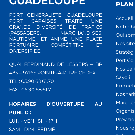
GUADELOUPE
PLAN 
PORT GÉNÉRALISTE, GUADELOUPE
Accueil
PORT CARAÏBES TRAITE UNE
Notre hi
GRANDE DIVERSITÉ DE TRAFICS
(PASSAGERS, MARCHANDISES,
Qui so
NAUTISME) ET ANIME UNE PLACE
Nos site
PORTUAIRE COMPÉTITIVE ET
DIVERSIFIÉE.
Stratég
Port Ce
QUAI FERDINAND DE LESSEPS – BP
Nos par
485 – 97165 POINTE-À-PITRE CEDEX
Cáyoli
TEL : 05.90.68.61.70
Enquêt
FAX : 05.90.68.61.71
Nos tari
Marchés
HORAIRES D'OUVERTURE AU
Organis
PUBLIC :
Prévisio
LUN - VEN : 8H - 17H
Nous re
SAM - DIM : FERMÉ