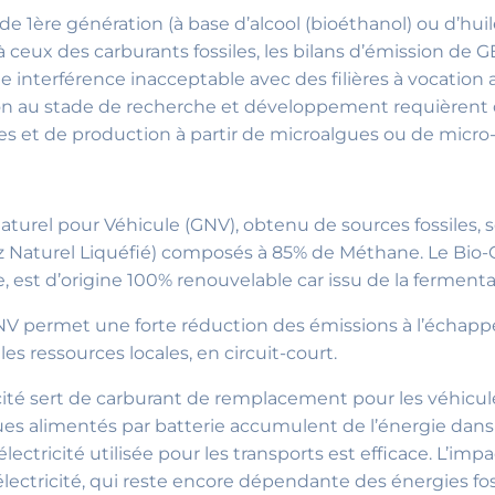
1ère génération (à base d’alcool (bioéthanol) ou d’huile 
ceux des carburants fossiles, les bilans d’émission de G
 interférence inacceptable avec des filières à vocation 
n au stade de recherche et développement requièrent 
es et de production à partir de microalgues ou de micro
aturel pour Véhicule (GNV), obtenu de sources fossiles,
z Naturel Liquéfié) composés à 85% de Méthane. Le Bi
 est d’origine 100% renouvelable car issu de la ferment
V permet une forte réduction des émissions à l’échappeme
 les ressources locales, en circuit-court.
icité sert de carburant de remplacement pour les véhicul
ues alimentés par batterie accumulent de l’énergie dans
électricité utilisée pour les transports est efficace. L’i
ectricité, qui reste encore dépendante des énergies fossi