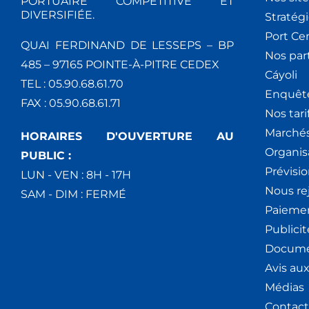
PORTUAIRE COMPÉTITIVE ET
DIVERSIFIÉE.
Stratég
Port Ce
QUAI FERDINAND DE LESSEPS – BP
Nos par
485 – 97165 POINTE-À-PITRE CEDEX
Cáyoli
TEL : 05.90.68.61.70
Enquêt
FAX : 05.90.68.61.71
Nos tari
Marchés
HORAIRES D'OUVERTURE AU
Organis
PUBLIC :
Prévisio
LUN - VEN : 8H - 17H
Nous re
SAM - DIM : FERMÉ
Paiemen
Publici
Docume
Avis au
Médias
Contact