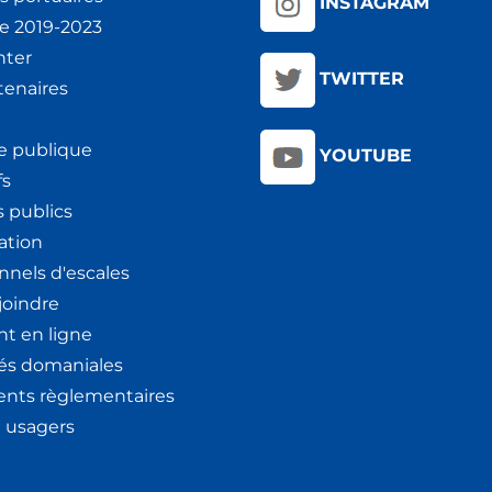
INSTAGRAM
ie 2019-2023
nter
TWITTER
tenaires
e publique
YOUTUBE
fs
 publics
ation
nnels d'escales
joindre
t en ligne
tés domaniales
nts règlementaires
x usagers