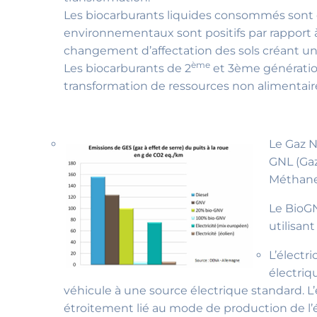
Les biocarburants liquides consommés sont de 
environnementaux sont positifs par rapport à 
changement d’affectation des sols créant une
ème
Les biocarburants de 2
et 3ème génératio
transformation de ressources non alimentair
Le Gaz N
GNL (Ga
Méthane,
Le BioGN
utilisant
L’électr
électriq
véhicule à une source électrique standard. L’
étroitement lié au mode de production de l’él