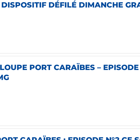
DISPOSITIF DÉFILÉ DIMANCHE GRAS
LOUPE PORT CARAÏBES – EPISODE 
MG
RT CARAÏBES : EPISODE N°2 CE SO