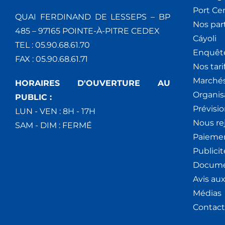
Port Ce
QUAI FERDINAND DE LESSEPS – BP
Nos par
485 – 97165 POINTE-À-PITRE CEDEX
Cáyoli
TEL : 05.90.68.61.70
Enquêt
FAX : 05.90.68.61.71
Nos tari
Marchés
HORAIRES D'OUVERTURE AU
Organis
PUBLIC :
Prévisio
LUN - VEN : 8H - 17H
Nous re
SAM - DIM : FERMÉ
Paiemen
Publici
Docume
Avis au
Médias
Contact