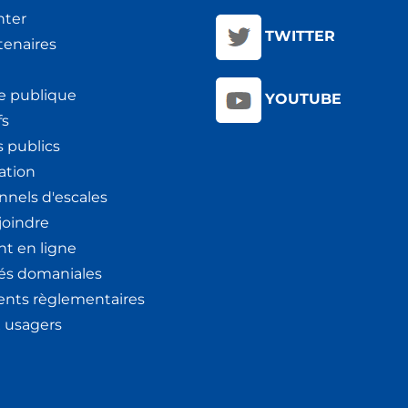
nter
TWITTER
tenaires
e publique
YOUTUBE
fs
 publics
ation
nnels d'escales
joindre
t en ligne
tés domaniales
nts règlementaires
x usagers