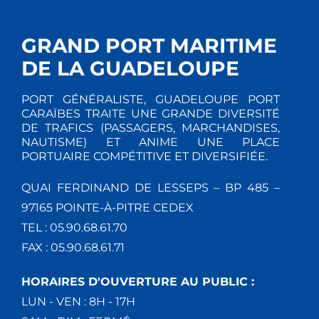
T
E
I
M
GRAND PORT MARITIME
E
O
DE LA GUADELOUPE
N
N
PORT GÉNÉRALISTE, GUADELOUPE PORT
T
CARAÏBES TRAITE UNE GRANDE DIVERSITÉ
D
DE TRAFICS (PASSAGERS, MARCHANDISES,
NAUTISME) ET ANIME UNE PLACE
E
PORTUAIRE COMPÉTITIVE ET DIVERSIFIÉE.
V
QUAI FERDINAND DE LESSEPS – BP 485 –
97165 POINTE-À-PITRE CEDEX
U
TEL : 05.90.68.61.70
E
FAX : 05.90.68.61.71
S
HORAIRES D'OUVERTURE AU PUBLIC :
LUN - VEN : 8H - 17H
É