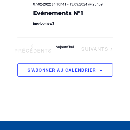
O
H
07/02/2022 @ 10h41
-
13/09/2024 @ 23h59
z
Evènements N°1
N
u
E
n
img-bg-new3
D
e
E
E
d
T
a
V
Aujourd’hui
ÉVÈNEMENTS
SUIVANTS
t
ÉVÈNEMENTS
PRÉCÉDENTS
N
U
e
.
A
E
S’ABONNER AU CALENDRIER
S
V
É
I
V
G
È
A
N