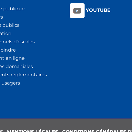
e publique
YOUTUBE
fs
 publics
ation
nnels d'escales
joindre
t en ligne
tés domaniales
nts règlementaires
x usagers
S -
MENTIONS LÉGALES
-
CONDITIONS GÉNÉRALES D’