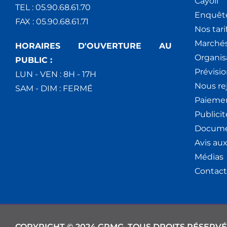
Cáyoli
TEL : 05.90.68.61.70
Enquêt
FAX : 05.90.68.61.71
Nos tari
Marchés
HORAIRES D'OUVERTURE AU
Organis
PUBLIC :
Prévisio
LUN - VEN : 8H - 17H
Nous re
SAM - DIM : FERMÉ
Paiemen
Publici
Docume
Avis au
Médias
Contact
COPYRIGHT © 2024 GPMG. TOUS DROITS RÉSERVÉ