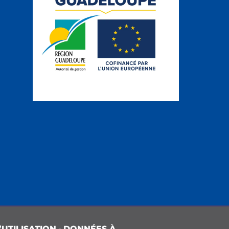
UTILISATION
-
DONNÉES À