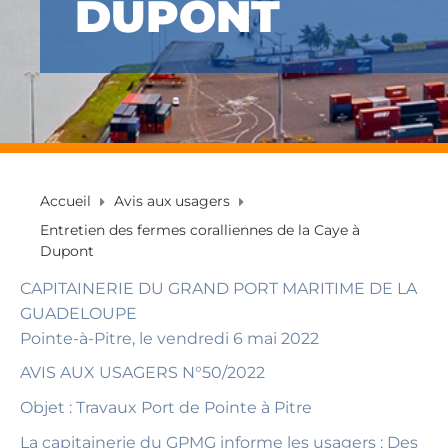
DUPONT
Accueil
Avis aux usagers
Entretien des fermes coralliennes de la Caye à
Dupont
CAPITAINERIE DU GRAND PORT MARITIME DE LA
GUADELOUPE
Pointe-à-Pitre, le vendredi 6 mai 2022
AVIS AUX USAGERS N°50/2022
Objet : Travaux Port de Pointe à Pitre
La capitainerie du GPMG informe les usagers : Des