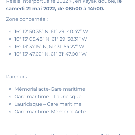
Relais Interportuaire 2022 » , en kayak double,
le
samedi 21 mai 2022, de 08h00 à 14h00.
Zone concernée :
16° 12′ 50.35” N, 61° 29′ 40.47’’ W
16° 13′ 05.48” N, 61° 29′ 38.31’’ W
16° 13′ 37.15” N, 61° 31′ 54.27’’ W
16° 13′ 47.69” N, 61° 31′ 47.00’’ W
Parcours :
Mémorial acte-Gare maritime
Gare maritime – Lauricisque
Lauricisque – Gare maritime
Gare maritime-Mémorial Acte