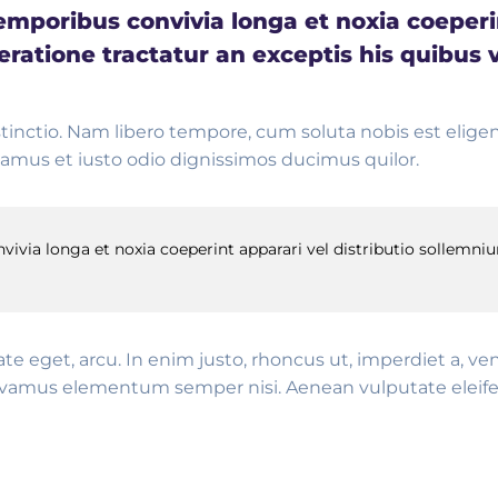
poribus convivia longa et noxia coeperint
ratione tractatur an exceptis his quibus 
stinctio. Nam libero tempore, cum soluta nobis est elig
amus et iusto odio dignissimos ducimus quilor.
ia longa et noxia coeperint apparari vel distributio sollemnium
tate eget, arcu. In enim justo, rhoncus ut, imperdiet a, v
Vivamus elementum semper nisi. Aenean vulputate eleifend 