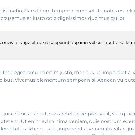
distinctio. Nam libero tempore, cum soluta nobis est e
accusamus et iusto odio dignissimos ducimus quilor.
vivia longa et noxia coeperint apparari vel distributio sollemn
putate eget, arcu. In enim justo, rhoncus ut, imperdiet a, 
apibus. Vivamus elementum semper nisi. Aenean vulputate 
uia dolor sit amet, consectetur, adipisci velit, sed q
ptatem. Ut enim ad minima veniam, quis nostrum exerci
nd tellus. Rhoncus ut, imperdiet a, venenatis vitae, jus