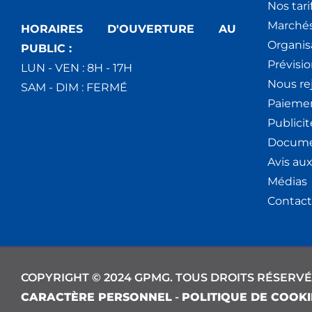
Nos tari
Marchés
HORAIRES D'OUVERTURE AU
Organis
PUBLIC :
Prévisio
LUN - VEN : 8H - 17H
Nous re
SAM - DIM : FERMÉ
Paiemen
Publici
Docume
Avis au
Médias
Contact
COPYRIGHT © 2024 GPMG. TOUS DROITS RÉSERVÉ
CARACTÈRE PERSONNEL
-
POLITIQUE DE COOKI