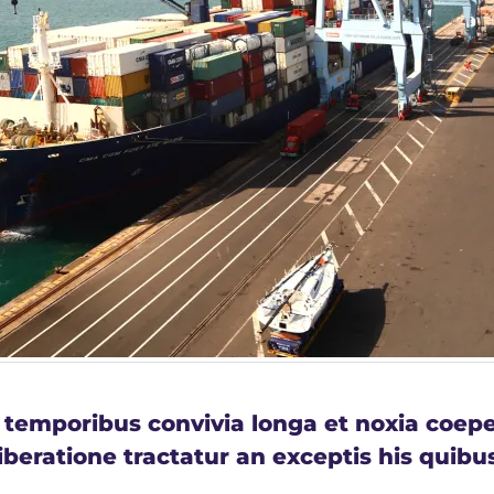
mporibus convivia longa et noxia coeperi
beratione tractatur an exceptis his quibu