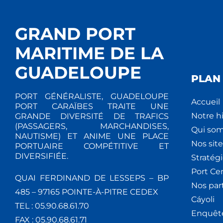
GRAND PORT
MARITIME DE LA
GUADELOUPE
PLAN 
PORT GÉNÉRALISTE, GUADELOUPE
Accueil
PORT CARAÏBES TRAITE UNE
Notre hi
GRANDE DIVERSITÉ DE TRAFICS
(PASSAGERS, MARCHANDISES,
Qui so
NAUTISME) ET ANIME UNE PLACE
Nos site
PORTUAIRE COMPÉTITIVE ET
DIVERSIFIÉE.
Stratég
Port Ce
QUAI FERDINAND DE LESSEPS – BP
Nos par
485 – 97165 POINTE-À-PITRE CEDEX
Cáyoli
TEL : 05.90.68.61.70
Enquêt
FAX : 05.90.68.61.71