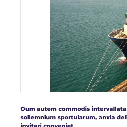
Oum autem commodis intervallata te
sollemnium sportularum, anxia deli
invitari conveniet.