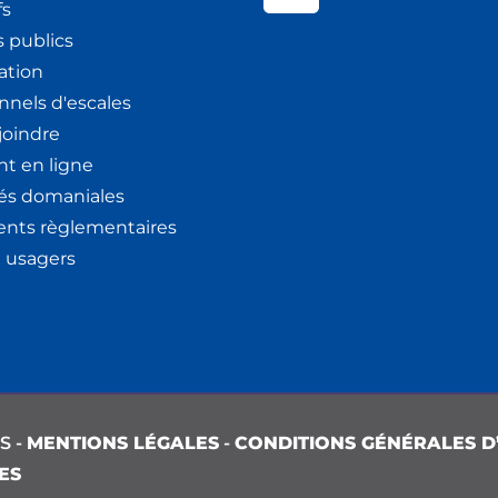
fs
 publics
ation
nnels d'escales
joindre
t en ligne
tés domaniales
nts règlementaires
x usagers
S -
MENTIONS LÉGALES
-
CONDITIONS GÉNÉRALES D’
ES