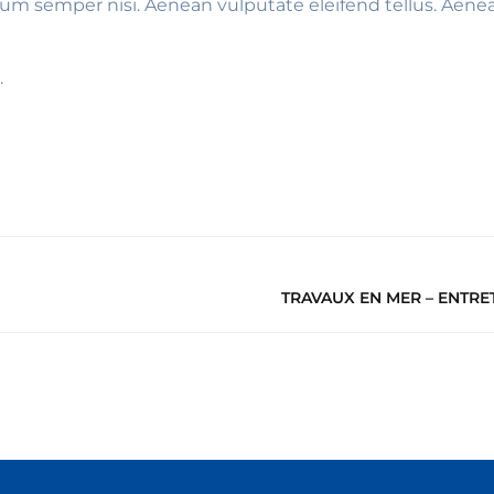
m semper nisi. Aenean vulputate eleifend tellus. Aenean 
.
TRAVAUX EN MER – ENTRE