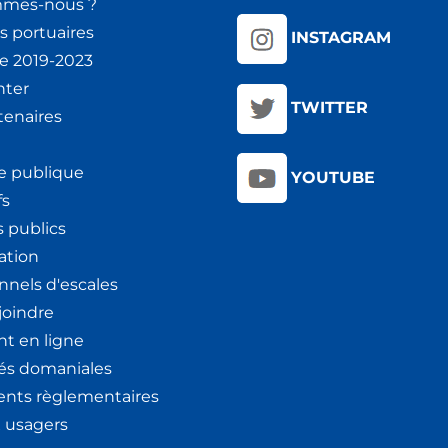
mmes-nous ?
s portuaires
INSTAGRAM
ie 2019-2023
nter
TWITTER
tenaires
e publique
YOUTUBE
fs
 publics
ation
nnels d'escales
joindre
t en ligne
tés domaniales
nts règlementaires
x usagers