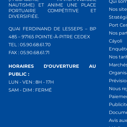
Qui so
NAUTISME) ET ANIME UNE PLACE
Nos site
PORTUAIRE COMPÉTITIVE ET
DIVERSIFIÉE.
Stratég
Port Ce
QUAI FERDINAND DE LESSEPS – BP
Nos par
485 – 97165 POINTE-À-PITRE CEDEX
Cáyoli
TEL : 05.90.68.61.70
Enquêt
FAX : 05.90.68.61.71
Nos tari
Marchés
HORAIRES D'OUVERTURE AU
Organis
PUBLIC :
Prévisio
LUN - VEN : 8H - 17H
Nous re
SAM - DIM : FERMÉ
Paiemen
Publici
Docume
Avis au