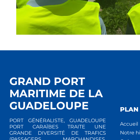
GRAND PORT
MARITIME DE LA
GUADELOUPE
PLAN 
PORT GÉNÉRALISTE, GUADELOUPE
Accueil
PORT CARAÏBES TRAITE UNE
Notre hi
GRANDE DIVERSITÉ DE TRAFICS
(PASSAGERS, MARCHANDISES,