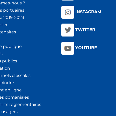
mmes-nous ?
s portuaires
INSTAGRAM
ie 2019-2023
nter
TWITTER
tenaires
e publique
YOUTUBE
fs
 publics
ation
nnels d'escales
joindre
t en ligne
tés domaniales
nts règlementaires
x usagers