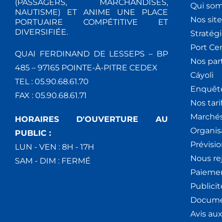
(PASSAGERS, MARCHANDISES,
Qui so
NAUTISME) ET ANIME UNE PLACE
Nos site
PORTUAIRE COMPÉTITIVE ET
DIVERSIFIÉE.
Stratég
Port Ce
QUAI FERDINAND DE LESSEPS – BP
Nos par
485 – 97165 POINTE-À-PITRE CEDEX
Cáyoli
TEL : 05.90.68.61.70
Enquêt
FAX : 05.90.68.61.71
Nos tari
Marchés
HORAIRES D'OUVERTURE AU
Organis
PUBLIC :
Prévisio
LUN - VEN : 8H - 17H
Nous re
SAM - DIM : FERMÉ
Paiemen
Publici
Docume
Avis au