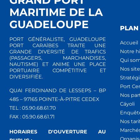
MARITIME DE LA
GUADELOUPE
PLAN 
PORT GÉNÉRALISTE, GUADELOUPE
Accueil
PORT CARAÏBES TRAITE UNE
Notre hi
GRANDE DIVERSITÉ DE TRAFICS
(PASSAGERS, MARCHANDISES,
Qui so
NAUTISME) ET ANIME UNE PLACE
Nos site
PORTUAIRE COMPÉTITIVE ET
DIVERSIFIÉE.
Stratég
Port Ce
QUAI FERDINAND DE LESSEPS – BP
Nos par
485 – 97165 POINTE-À-PITRE CEDEX
Cáyoli
TEL : 05.90.68.61.70
Enquêt
FAX : 05.90.68.61.71
Nos tari
Marchés
HORAIRES D'OUVERTURE AU
Organis