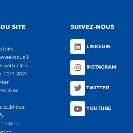
DU SITE
SUIVEZ-NOUS
LINKEDIN
stoire
mmes-nous ?
s portuaires
INSTAGRAM
ie 2019-2023
nter
TWITTER
tenaires
e publique
YOUTUBE
fs
 publics
ation