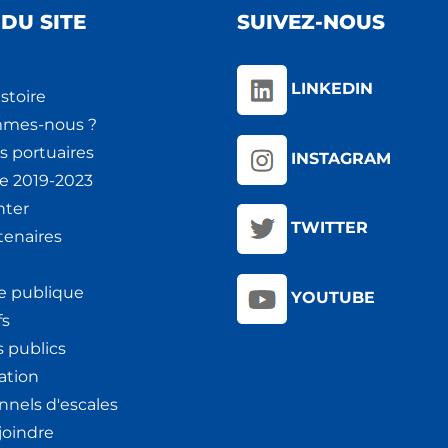
DU SITE
SUIVEZ-NOUS
LINKEDIN
stoire
mmes-nous ?
s portuaires
INSTAGRAM
ie 2019-2023
nter
TWITTER
tenaires
e publique
YOUTUBE
fs
 publics
ation
nnels d'escales
joindre