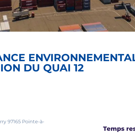
LANCE ENVIRONNEMENTA
ION DU QUAI 12
arry 97165 Pointe-à-
Temps res