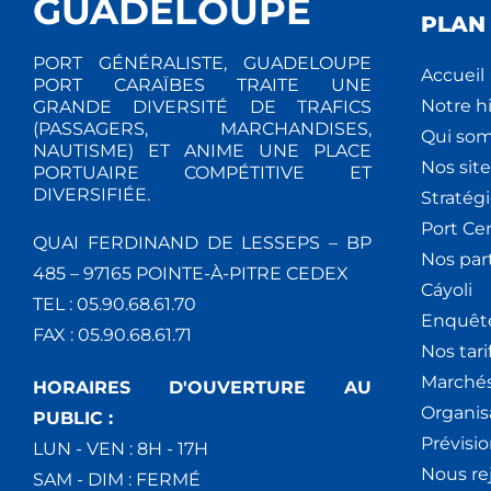
GUADELOUPE
PLAN 
PORT GÉNÉRALISTE, GUADELOUPE
Accueil
PORT CARAÏBES TRAITE UNE
Notre hi
GRANDE DIVERSITÉ DE TRAFICS
(PASSAGERS, MARCHANDISES,
Qui so
NAUTISME) ET ANIME UNE PLACE
Nos site
PORTUAIRE COMPÉTITIVE ET
DIVERSIFIÉE.
Stratég
Port Ce
QUAI FERDINAND DE LESSEPS – BP
Nos par
485 – 97165 POINTE-À-PITRE CEDEX
Cáyoli
TEL : 05.90.68.61.70
Enquêt
FAX : 05.90.68.61.71
Nos tari
Marchés
HORAIRES D'OUVERTURE AU
Organis
PUBLIC :
Prévisio
LUN - VEN : 8H - 17H
Nous re
SAM - DIM : FERMÉ