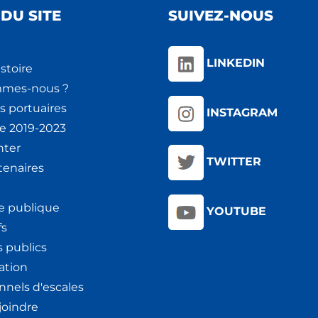
DU SITE
SUIVEZ-NOUS
LINKEDIN
stoire
mmes-nous ?
s portuaires
INSTAGRAM
ie 2019-2023
nter
TWITTER
tenaires
e publique
YOUTUBE
fs
 publics
ation
nnels d'escales
joindre