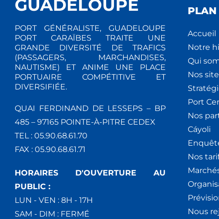
GUADELOUPE
PLAN 
PORT GÉNÉRALISTE, GUADELOUPE
Accueil
PORT CARAÏBES TRAITE UNE
Notre hi
GRANDE DIVERSITÉ DE TRAFICS
(PASSAGERS, MARCHANDISES,
Qui so
NAUTISME) ET ANIME UNE PLACE
Nos site
PORTUAIRE COMPÉTITIVE ET
DIVERSIFIÉE.
Stratég
Port Ce
QUAI FERDINAND DE LESSEPS – BP
Nos par
485 – 97165 POINTE-À-PITRE CEDEX
Cáyoli
TEL : 05.90.68.61.70
Enquêt
FAX : 05.90.68.61.71
Nos tari
Marchés
HORAIRES D'OUVERTURE AU
Organis
PUBLIC :
Prévisio
LUN - VEN : 8H - 17H
Nous re
SAM - DIM : FERMÉ