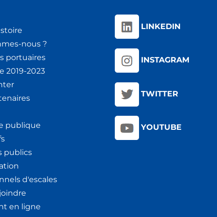
LINKEDIN
stoire
mmes-nous ?
s portuaires
INSTAGRAM
ie 2019-2023
nter
TWITTER
tenaires
e publique
YOUTUBE
fs
 publics
ation
nnels d'escales
joindre
t en ligne