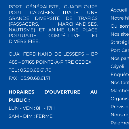
PORT GÉNÉRALISTE, GUADELOUPE
Accueil
PORT CARAÏBES TRAITE UNE
Notre hi
GRANDE DIVERSITÉ DE TRAFICS
(PASSAGERS, MARCHANDISES,
Qui so
NAUTISME) ET ANIME UNE PLACE
Nos site
PORTUAIRE COMPÉTITIVE ET
DIVERSIFIÉE.
Stratég
Port Ce
QUAI FERDINAND DE LESSEPS – BP
Nos par
485 – 97165 POINTE-À-PITRE CEDEX
Cáyoli
TEL : 05.90.68.61.70
Enquêt
FAX : 05.90.68.61.71
Nos tari
Marchés
HORAIRES D'OUVERTURE AU
Organis
PUBLIC :
Prévisio
LUN - VEN : 8H - 17H
Nous re
SAM - DIM : FERMÉ
Paiemen