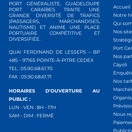
PORT GÉNÉRALISTE, GUADELOUPE
Accueil
PORT CARAÏBES TRAITE UNE
Notre hi
GRANDE DIVERSITÉ DE TRAFICS
(PASSAGERS, MARCHANDISES,
Qui so
NAUTISME) ET ANIME UNE PLACE
Nos site
PORTUAIRE COMPÉTITIVE ET
DIVERSIFIÉE.
Stratég
Port Ce
QUAI FERDINAND DE LESSEPS – BP
Nos par
485 – 97165 POINTE-À-PITRE CEDEX
Cáyoli
TEL : 05.90.68.61.70
Enquêt
FAX : 05.90.68.61.71
Nos tari
Marchés
HORAIRES D'OUVERTURE AU
Organis
PUBLIC :
Prévisio
LUN - VEN : 8H - 17H
Nous re
SAM - DIM : FERMÉ
Paiemen
Publici