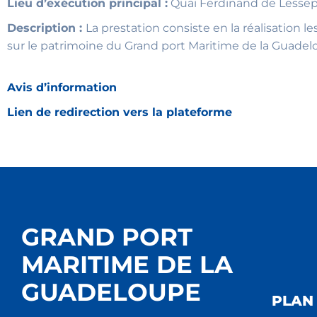
Lieu d’exécution principal :
Quai Ferdinand de Lesseps
Description :
La prestation consiste en la réalisation 
sur le patrimoine du Grand port Maritime de la Guade
Avis d’information
Lien de redirection vers la plateforme
GRAND PORT
MARITIME DE LA
GUADELOUPE
PLAN 