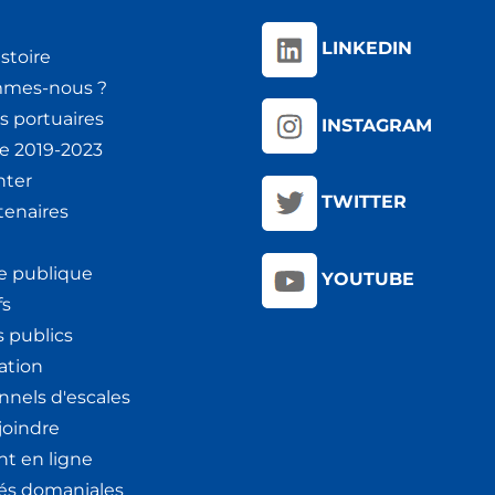
LINKEDIN
stoire
mmes-nous ?
s portuaires
INSTAGRAM
ie 2019-2023
nter
TWITTER
tenaires
e publique
YOUTUBE
fs
 publics
ation
nnels d'escales
joindre
t en ligne
tés domaniales