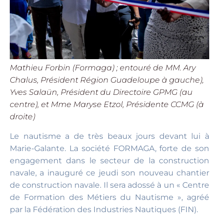
Mathieu Forbin (Formaga) ; entouré de MM. Ary
Chalus, Président Région Guadeloupe à gauche),
Yves Salaün, Président du Directoire GPMG (au
centre), et Mme Maryse Etzol, Présidente CCMG (à
droite)
Le nautisme a de très beaux jours devant lui à
Marie-Galante. La société FORMAGA, forte de son
engagement dans le secteur de la construction
navale, a inauguré ce jeudi son nouveau chantier
de construction navale. Il sera adossé à un « Centre
de Formation des Métiers du Nautisme », agréé
par la Fédération des Industries Nautiques (FIN).