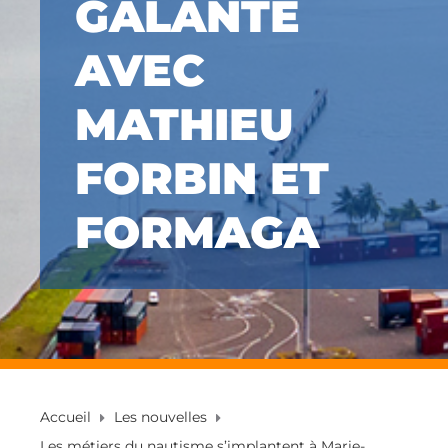
GALANTE
AVEC
MATHIEU
FORBIN ET
FORMAGA
Accueil
Les nouvelles
Les métiers du nautisme s’implantent à Marie-