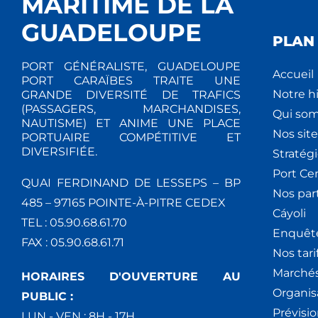
MARITIME DE LA
GUADELOUPE
PLAN 
PORT GÉNÉRALISTE, GUADELOUPE
Accueil
PORT CARAÏBES TRAITE UNE
Notre hi
GRANDE DIVERSITÉ DE TRAFICS
(PASSAGERS, MARCHANDISES,
Qui so
NAUTISME) ET ANIME UNE PLACE
Nos site
PORTUAIRE COMPÉTITIVE ET
DIVERSIFIÉE.
Stratég
Port Ce
QUAI FERDINAND DE LESSEPS – BP
Nos par
485 – 97165 POINTE-À-PITRE CEDEX
Cáyoli
TEL : 05.90.68.61.70
Enquêt
FAX : 05.90.68.61.71
Nos tari
Marchés
HORAIRES D'OUVERTURE AU
Organis
PUBLIC :
Prévisio
LUN - VEN : 8H - 17H