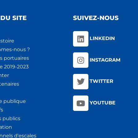
DU SITE
SUIVEZ-NOUS
LINKEDIN
stoire
mmes-nous ?
s portuaires
INSTAGRAM
ie 2019-2023
nter
TWITTER
tenaires
e publique
YOUTUBE
fs
 publics
ation
nnels d'escales