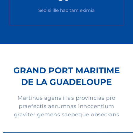
Sed si ille hac tam eximia
GRAND PORT MARITIME
DE LA GUADELOUPE
Martinus agens illas provincias pro
praefectis aerumnas innocentium
graviter gemens saepeque obsecrans