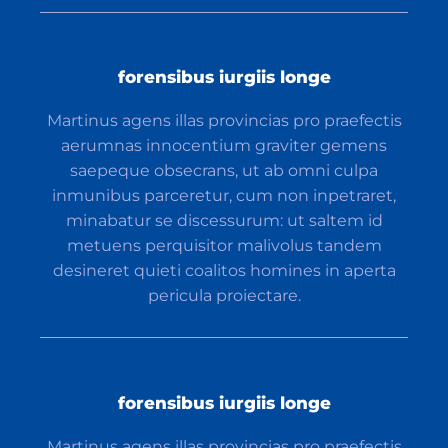
forensibus iurgiis longe
Martinus agens illas provincias pro praefectis
aerumnas innocentium graviter gemens
saepeque obsecrans, ut ab omni culpa
inmunibus parceretur, cum non inpetraret,
minabatur se discessurum: ut saltem id
metuens perquisitor malivolus tandem
desineret quieti coalitos homines in aperta
pericula proiectare.
forensibus iurgiis longe
Martinus agens illas provincias pro praefectis