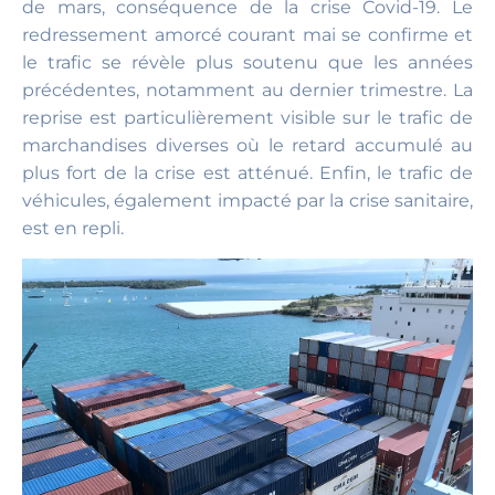
de mars, conséquence de la crise Covid-19. Le
redressement amorcé courant mai se confirme et
le trafic se révèle plus soutenu que les années
précédentes, notamment au dernier trimestre. La
reprise est particulièrement visible sur le trafic de
marchandises diverses où le retard accumulé au
plus fort de la crise est atténué. Enfin, le trafic de
véhicules, également impacté par la crise sanitaire,
est en repli.