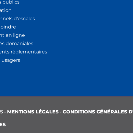
 publics
ation
nnels d'escales
joindre
t en ligne
tés domaniales
nts règlementaires
x usagers
S -
MENTIONS LÉGALES
-
CONDITIONS GÉNÉRALES D’
ES