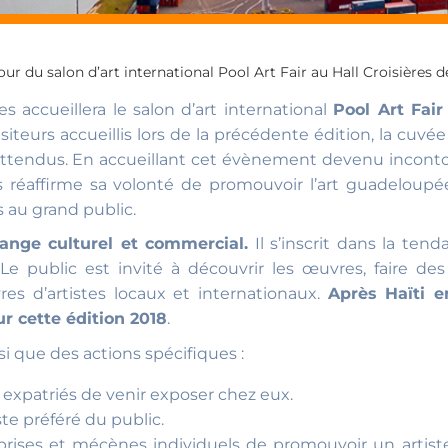
our du salon d’art international Pool Art Fair au Hall Croisières d
s accueillera le salon d’art international
Pool Art Fair
siteurs accueillis lors de la précédente édition, la cuvé
 attendus. En accueillant cet évènement devenu inconto
 réaffirme sa volonté de promouvoir l’art guadeloupée
 au grand public.
hange culturel et commercial.
Il s’inscrit dans la ten
e public est invité à découvrir les œuvres, faire des 
es d’artistes locaux et internationaux.
Après Haïti en
r cette édition 2018
.
i que des actions spécifiques :
xpatriés de venir exposer chez eux.
te préféré du public.
prises et mécènes individuels de promouvoir un artist