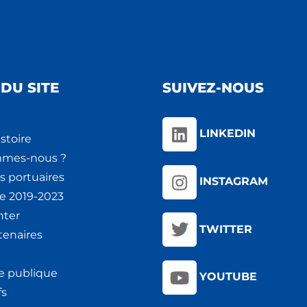
DU SITE
SUIVEZ-NOUS
LINKEDIN
stoire
mmes-nous ?
s portuaires
INSTAGRAM
ie 2019-2023
nter
TWITTER
tenaires
e publique
YOUTUBE
fs