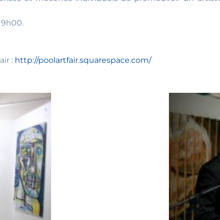
e 9h00.
air :
http://poolartfair.squarespace.com/