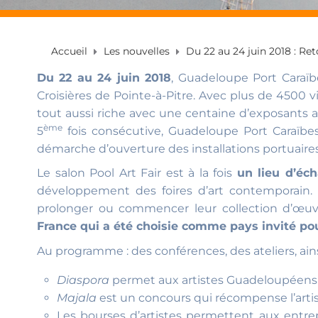
Accueil
Les nouvelles
Du 22 au 24 juin 2018 : Ret
Du 22 au 24 juin 2018
, Guadeloupe Port Caraïbe
Croisières de Pointe-à-Pitre. Avec plus de 4500 vi
tout aussi riche avec une centaine d’exposants
ème
5
fois consécutive, Guadeloupe Port Caraïbes
démarche d’ouverture des installations portuaires
Le salon Pool Art Fair est à la fois
un lieu d’éc
développement des foires d’art contemporain. L
prolonger ou commencer leur collection d’œuvr
France qui a été choisie comme pays invité pou
Au programme : des conférences, des ateliers, ains
Diaspora
permet aux artistes Guadeloupéens e
Majala
est un concours qui récompense l’artis
Les bourses d’artistes permettent aux entre